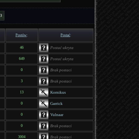
3
Postów
:
Postać
:
46
Postać ukryta
649
Postać ukryta
0
Brak postaci
3
Brak postaci
13
Kornikus
0
Garrick
0
Vulnaar
0
Brak postaci
3004
Brak postaci