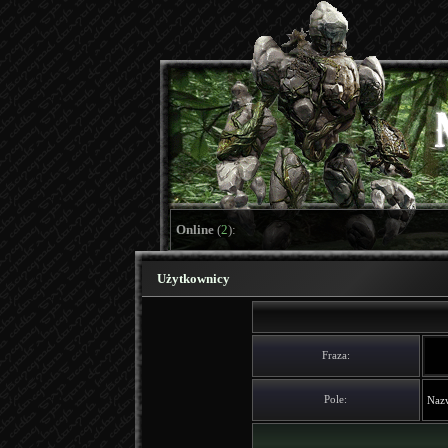
Online
(
2
):
Użytkownicy
Fraza:
Pole: