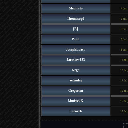
Mephisto
4 dni,
Thomaszqd
6 dni,
[R]
6 dni,
Puah
8 dni,
JosephLoacy
8 dni,
Jarosław123
13 dni
wega
13 dni
zetemlaj
14 dni
Gregorian
15 dni
MmisiekK
15 dni
Lucaveli
16 dni