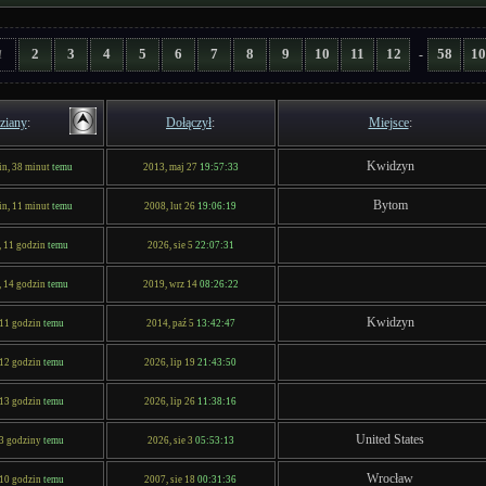
2
3
4
5
6
7
8
9
10
11
12
58
10
-
1
ziany
:
Dołączył
:
Miejsce
:
Kwidzyn
in, 38 minut
temu
2013, maj 27
19:57:33
Bytom
in, 11 minut
temu
2008, lut 26
19:06:19
, 11 godzin
temu
2026, sie 5
22:07:31
, 14 godzin
temu
2019, wrz 14
08:26:22
Kwidzyn
 11 godzin
temu
2014, paź 5
13:42:47
 12 godzin
temu
2026, lip 19
21:43:50
 13 godzin
temu
2026, lip 26
11:38:16
United States
 3 godziny
temu
2026, sie 3
05:53:13
Wrocław
 10 godzin
temu
2007, sie 18
00:31:36