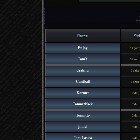
Nazwa
:
Wid
Enjoy
14 godz
TomX
16 godz
drakhu
1 dzień
Caniball
1 dzień
Kormet
2 dni,
TomaszNwk
2 dni,
Termitto
2 dni,
jmnef
4 dni,
Jam Lasica
4 dni,