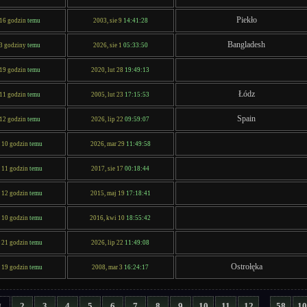
Piekło
 16 godzin
temu
2003, sie 9
14:41:28
Bangladesh
 3 godziny
temu
2026, sie 1
05:33:50
 19 godzin
temu
2020, lut 28
19:49:13
Łódz
 11 godzin
temu
2005, lut 23
17:15:53
Spain
 12 godzin
temu
2026, lip 22
09:59:07
, 10 godzin
temu
2026, mar 29
11:49:58
, 11 godzin
temu
2017, sie 17
00:18:44
, 12 godzin
temu
2015, maj 19
17:18:41
, 10 godzin
temu
2016, kwi 10
18:55:42
, 21 godzin
temu
2026, lip 22
11:49:08
Ostrołęka
, 19 godzin
temu
2008, mar 3
16:24:17
2
3
4
5
6
7
8
9
10
11
12
58
10
-
1