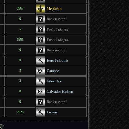
5967
Mephisto
0
Brak postaci
5
Postać ukryta
1901
Postać ukryta
0
Brak postaci
0
Isero Falconis
3
Campos
3
Jalme'Tez
0
Galvador Hadren
0
Brak postaci
2928
Liivers
3