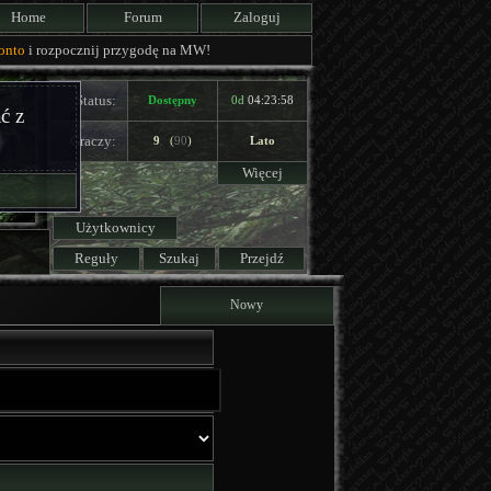
Home
Forum
Zaloguj
onto
i rozpocznij przygodę na MW!
Status:
Dostępny
0d
04:23:58
ć z
Graczy:
9
(
90
)
Lato
Więcej
Użytkownicy
Reguły
Szukaj
Przejdź
Nowy