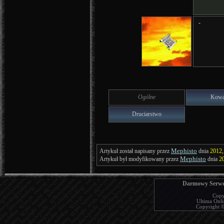
-
Ogólne
Kowa
Druciarstwo
Mephisto
Artykuł został napisany przez
dnia
2012,
Mephisto
Artykuł był modyfikowany przez
dnia
2
Darmowy Serwer
Copy
Ultima Onlin
Copyright © 