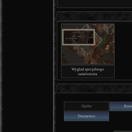
Wyglad specjalnego
zamówienia
Ogólne
Kowa
Druciarstwo