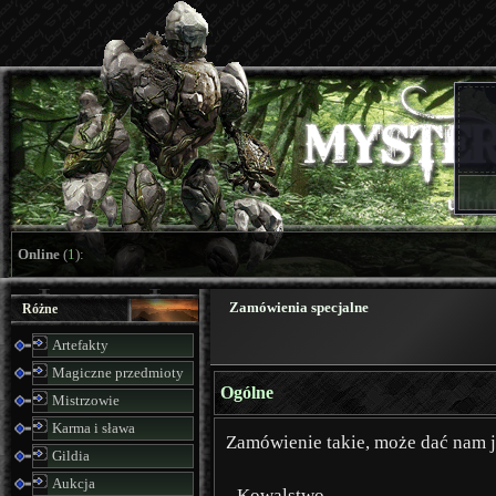
Online
(
1
):
Zamówienia specjalne
Różne
Artefakty
Magiczne przedmioty
Ogólne
Mistrzowie
Karma i sława
Zamówienie takie, może dać nam 
Gildia
Aukcja
- Kowalstwo