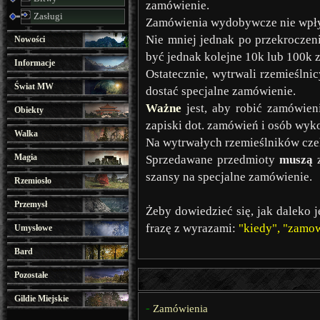
zamówienie.
Zasługi
Zamówienia wydobywcze nie wpływ
Nie mniej jednak po przekroczen
Nowości
być jednak kolejne 10k lub 100k 
Informacje
Ostatecznie, wytrwali rzemieśln
Świat MW
dostać specjalne zamówienie.
Ważne
jest, aby robić zamówien
Obiekty
zapiski dot. zamówień i osób wyko
Walka
Na wytrwałych rzemieślników czeka
Magia
Sprzedawane przedmioty
muszą
z
szansy na specjalne zamówienie.
Rzemiosło
Przemysł
Żeby dowiedzieć się, jak daleko
frazę z wyrazami:
"kiedy", "zamow
Umysłowe
Bard
Pozostałe
Gildie Miejskie
-
Zamówienia