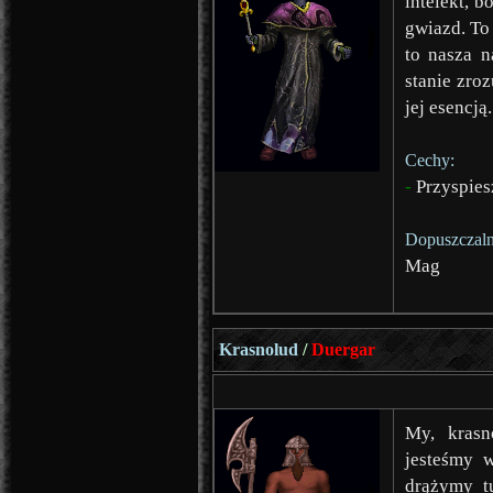
intelekt, b
gwiazd. To
to nasza n
stanie zro
jej esencj
Cechy:
-
Przyspies
Dopuszczaln
Mag
Krasnolud
/
Duergar
My, krasn
jesteśmy w
drążymy tu