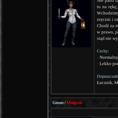
Nie patrz t
to na rękę
Wchodzimy 
zręczni i 
Chodź za m
w prawo, pr
stąd nie wy
Cechy:
-
Normalny 
-
Lekko po
Dopuszczaln
Łucznik, 
Gnom
/
Molgrok