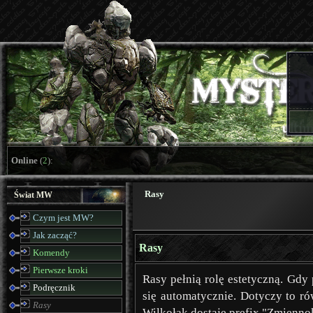
Online
(
2
):
Rasy
Świat MW
Czym jest MW?
Jak zacząć?
Rasy
Komendy
Pierwsze kroki
Rasy pełnią rolę estetyczną. Gdy 
Podręcznik
się automatycznie. Dotyczy to ró
Rasy
Wilkołak dostaje prefix "Zmienno