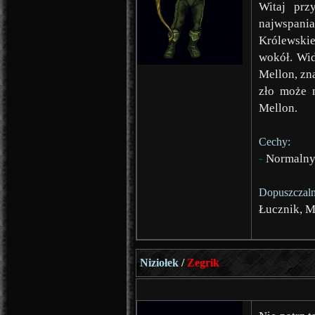
Witaj przy
najwspania
Królewskiej
wokół. Wid
Mellon, zn
zło może n
Mellon.
Cechy:
-
Normalny 
Dopuszczaln
Łucznik, 
Niziołek
/
Zegrik