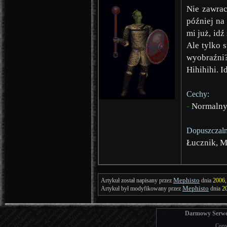
Nie zawrac
później na
mi już, idź
Ale tylko 
wyobraźni
Hihihihi. 
Cechy:
-
Normalny 
Dopuszczaln
Łucznik, 
Mephisto
Artykuł został napisany przez
dnia
2006,
Mephisto
Artykuł był modyfikowany przez
dnia
2
Darmowy Serwer
Copy