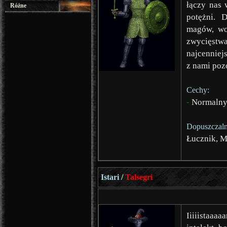
łączy nas 
Różne
potężni. 
magów, woj
zwycięstwa
najcenniejs
z nami poz
Cechy:
-
Normalny 
Dopuszczaln
Łucznik, 
Istari
/
Talsegri
Iiiiistaaaa