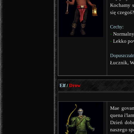
Kochamy sk
się czegoś
Cechy:
-
Normalny 
-
Lekko po
Dopuszczaln
Łucznik, 
Elf
/
Drow
Mae govann
quena i'lam
Dzień dobr
naszego sp