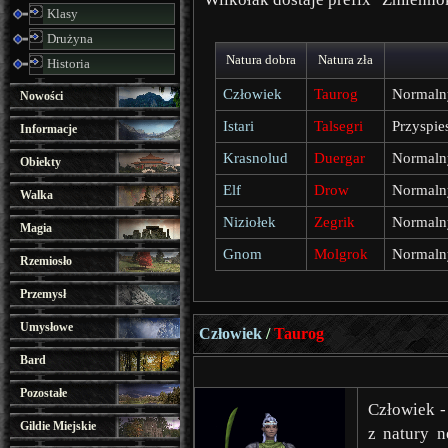
Klasy
Drużyna
Natura dobra
Natura zła
Historia
Człowiek
Taurog
Normalny
Nowości
Istari
Talsegri
Przyspie
Informacje
Krasnolud
Duergar
Normalny
Obiekty
Elf
Drow
Normalny
Walka
Niziołek
Zegrik
Normalny
Magia
Gnom
Molgrok
Normalny
Rzemiosło
Przemysł
Umysłowe
Człowiek
/
Taurog
Bard
Pozostałe
Człowiek -
Gildie Miejskie
z natury n