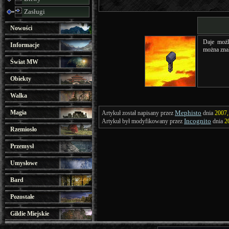
Zasługi
Nowości
Daje możl
Informacje
można znal
Świat MW
Obiekty
Walka
Magia
Mephisto
Artykuł został napisany przez
dnia
2007,
Incognito
Artykuł był modyfikowany przez
dnia
2
Rzemiosło
Przemysł
Umysłowe
Bard
Pozostałe
Gildie Miejskie