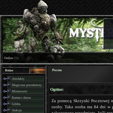
Online
(
1
):
Poczta
Różne
Artefakty
Magiczne przedmioty
Ogólne:
Mistrzowie
Karma i sława
Za pomocą Skrzynki Pocztowej m
Gildia
osoby. Taka osoba ma 84 dni w gr
Aukcja
załączonego przedmiotu. Jeśli prz