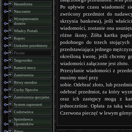
Hazardzista
Po upływie czasu wiadomość się
Nauczanie
zwrócony przedmiot do nadawcy,
Wynajmowanie
skrzynia bankowa), jeśli właści
domów
wiadomości, zostanie ona usunięt
Władcy Portali
różne ikony. Żółta kartka papi
Kupiec
podobnego do trzech stojących 
Unikalne przedmioty
przedstawiająca jednego mężczyzn
Poczta
określoną kwotę, jeśli chcemy g
Targowisko
wiadomości załączone jest złoto.
Kamień mocy
Przesyłanie wiadomości z przed
Zamówienia
musimy mieć przy
Bitwy morskie
sobie. Odebrać złoto, lub przedm
Cechy Npeców
odebrać przedmiot, za który wyzn
Zamówienia specjalne
oraz ich zastępcy mogą z kam
System zaproszeń
jednocześnie. Opłata za taką wi
Cudotwórca
Czerwona pieczęć w lewym górny
Sprzedawca
Upominków
Bitwy