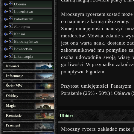
Obrona
Łucznictwo
Mrocznym rycerzem zostać może j
Paladynizm
co najmniej z karmą nikczemny.
Fanatyzm
Samej umiejętności nauczyć moż
Kensai
morderców. Mówiąc zdanie z wyraza
Barbarzyństwo
jest ona warta nauk, dostanie z
Łowiectwo
zakomunikować mu pomyślne zako
Likantropia
osoba udowodniła swoją wiarę w
gorliwości. W przypadku zakończe
Nowości
po upływie 6 godzin.
Informacje
Przyrost umiejętności Fanatyzm
Świat MW
Porażenie (25% - 50%) i Obława 
Obiekty
Magia
Ubiór:
Rzemiosło
Przemysł
Mroczny rycerz zakładać może j