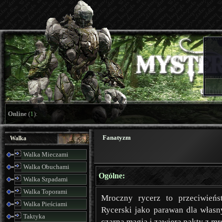
Online
(
1
):
Fanatyzm
Walka
Walka Mieczami
Walka Obuchami
Ogólne:
Walka Szpadami
Walka Toporami
Mroczny rycerz to przeciwieńs
Walka Pieściami
Rycerski jako parawan dla własny
Taktyka
czarną magią i zawiera pakty z mr