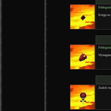
Pobłogosł
Księga na
Pobłogosł
Wymagan
Znaleźć m