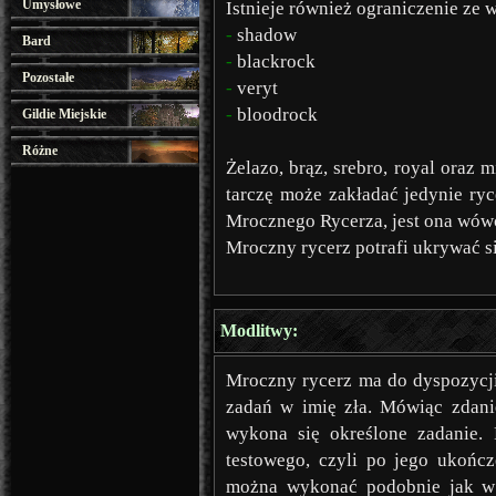
Umysłowe
Istnieje również ograniczenie ze
-
shadow
Bard
-
blackrock
Pozostałe
-
veryt
-
bloodrock
Gildie Miejskie
Różne
Żelazo, brąz, srebro, royal oraz
tarczę może zakładać jedynie ry
Mrocznego Rycerza, jest ona wówcz
Mroczny rycerz potrafi ukrywać 
Modlitwy:
Mroczny rycerz ma do dyspozycj
zadań w imię zła. Mówiąc zdani
wykona się określone zadanie. 
testowego, czyli po jego ukońc
można wykonać podobnie jak w 