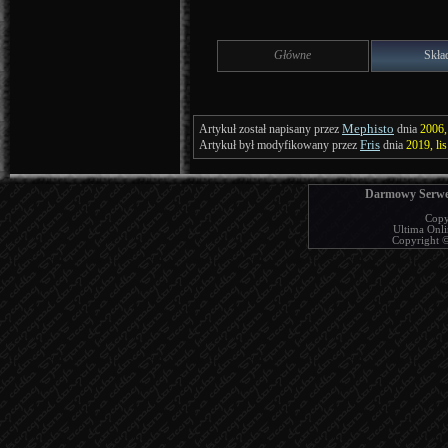
Główne
Skła
Mephisto
Artykuł został napisany przez
dnia
2006,
Fris
Artykuł był modyfikowany przez
dnia
2019, li
Darmowy Serwer
Copy
Ultima Onlin
Copyright © 