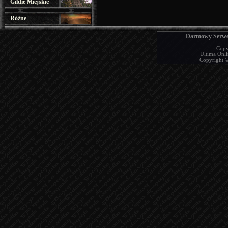
Gildie Miejskie
Różne
Darmowy Serwer
Copy
Ultima Onlin
Copyright © 