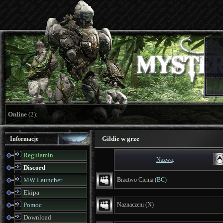
Online
(
2
):
Gildie w grze
Informacje
Regulamin
Nazwa
:
Discord
MW Launcher
Bractwo Cienia (
BC
)
Ekipa
Pomoc
Naznaczeni (
N
)
Download