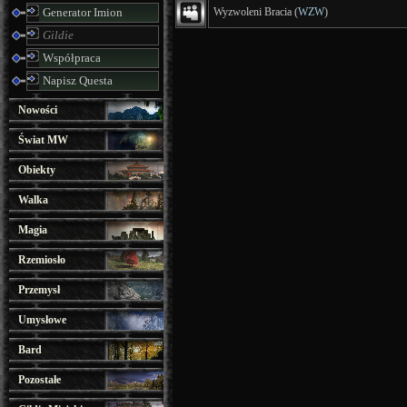
Generator Imion
Wyzwoleni Bracia (
WZW
)
Gildie
Współpraca
Napisz Questa
Nowości
Świat MW
Obiekty
Walka
Magia
Rzemiosło
Przemysł
Umysłowe
Bard
Pozostałe