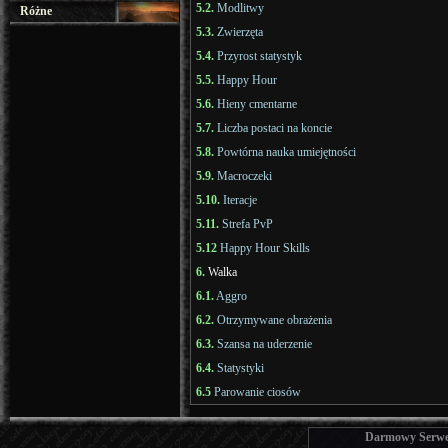
5.2.
Modlitwy
Różne
5.3.
Zwierzęta
5.4.
Przyrost statystyk
5.5.
Happy Hour
5.6.
Hieny cmentarne
5.7.
Liczba postaci na koncie
5.8.
Powtórna nauka umiejętności
5.9.
Macroczeki
5.10.
Iteracje
5.11.
Strefa PvP
5.12
Happy Hour Skills
6.
Walka
6.1.
Aggro
6.2.
Otrzymywane obrażenia
6.3.
Szansa na uderzenie
6.4.
Statystyki
6.5
Parowanie ciosów
Darmowy Serwer