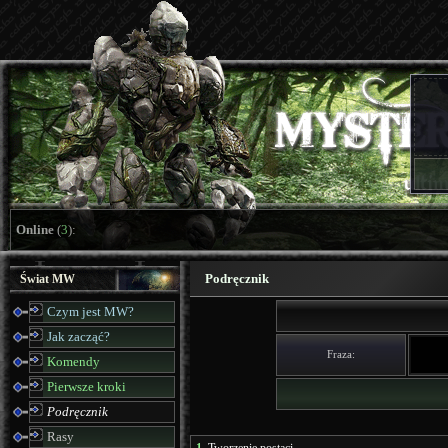
Online
(
3
):
Podręcznik
Świat MW
Czym jest MW?
Jak zacząć?
Fraza:
Komendy
Pierwsze kroki
Podręcznik
Rasy