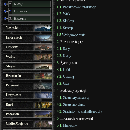
1.
Tworzenie postaci
Klasy
1.1.
Podstawowe informacje
Drużyna
1.2.
Wiek
Historia
1.3.
Skillcap
Nowości
1.4.
Statcap
1.5
Wylogowywanie
Informacje
2.
Rozpoczęcie gry
Obiekty
2.1.
Rasy
2.2.
Klasy
Walka
3.
Życie postaci
Magia
3.1.
Głód
Rzemiosło
3.2.
Udźwig
3.3.
Czas
Przemysł
4.
Podstawy reputacji
Umysłowe
4.1.
Status kryminalisty
Bard
4.2.
Status mordercy
4.3.
Strażnicy (kryminalista c.d.)
Pozostałe
5.
Informacje warte uwagi
Gildie Miejskie
5.1.
Manekiny