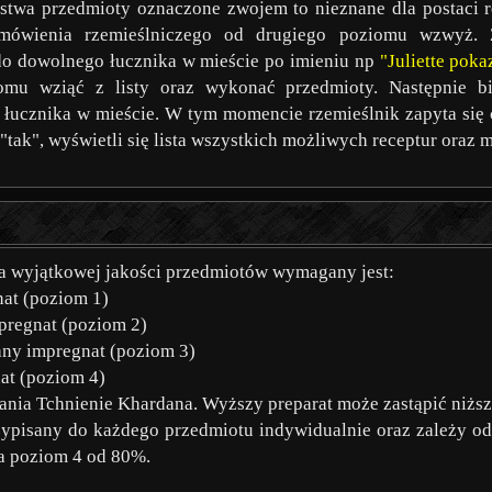
twa przedmioty oznaczone zwojem to nieznane dla postaci r
mówienia rzemieślniczego od drugiego poziomu wzwyż.
do dowolnego łucznika w mieście po imieniu np
"Juliette pok
omu wziąć z listy oraz wykonać przedmioty. Następnie b
 łucznika w mieście. W tym momencie rzemieślnik zapyta się 
"tak", wyświetli się lista wszystkich możliwych receptur oraz
 wyjątkowej jakości przedmiotów wymagany jest:
at (poziom 1)
pregnat (poziom 2)
ny impregnat (poziom 3)
at (poziom 4)
sania Tchnienie Khardana. Wyższy preparat może zastąpić niższ
zypisany do każdego przedmiotu indywidualnie oraz zależy od
 a poziom 4 od 80%.