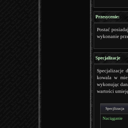
Przesycenie:
Postać posiada
wykonanie prze
Specjalizacje
Specjalizacje 
kowala w mie
wykonując daną
wartości umiej
Specjlizacja
Naciąganie