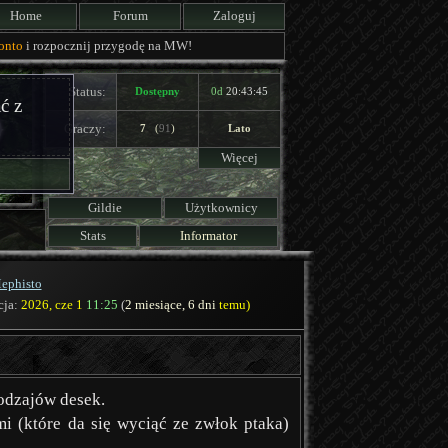
Home
Forum
Zaloguj
onto
i rozpocznij przygodę na MW!
Status:
Dostępny
0d
20:43:45
ć z
Graczy:
7
(
91
)
Lato
Więcej
Gildie
Użytkownicy
Stats
Informator
ephisto
cja:
2026, cze 1
11:25
(
2 miesiące, 6 dni
temu)
odzajów desek.
mi (które da się wyciąć ze zwłok ptaka)