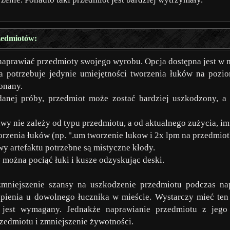
zedmiotów:
aprawiać przedmioty swojego wyrobu. Opcja dostępna jest w 
 potrzebuje jedynie umiejętności tworzenia łuków na pozio
onany.
danej próby, przedmiot może zostać bardziej uszkodzony, a
y nie zależy od typu przedmiotu, a od aktualnego zużycia, im 
orzenia łuków (np. ".um tworzenie lukow i 2x lpm na przedmiot
wy artefaktu potrzebne są mistyczne kłody.
 można pociąć łuki i kusze odzyskując deski.
zmniejszenie szansy na uszkodzenie przedmiotu podczas n
ienia u dowolnego łucznika w mieście. Wystarczy mieć ten 
 jest wymagany. Jednakże naprawianie przedmiotu z jeg
zedmiotu i zmniejszenie żywotności.