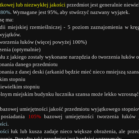
tkowej lub niezwykłej jakości
przedmiot jest generalnie niewie
d
80%
. Wymagane jest 95%, aby stwórzyć nazwany wyjątek.
sę ma:
dii miejskiej rzemieślniczej - 5 poziom zaznajomienia w kręg
yjątków.
tworzenia łuków (więcej powyżej 100%)
zenia (optymalnie)
ału z jakiego zostały wykonane narzędzia do tworzenia łuków or
onania danego przedmiotu
onania z danej deski (arkanid będzie mieć nieco mniejszą szans
lkim stopniu
niewielkim stopniu
lnym miejskim budynku łucznika szansa może lekko wzrosnąć
azowej umiejętności jakość przedmiotu wyjątkowego stopnio
posiadania
105%
bazowej umiejętności tworzenia łuków j
ości
.
ości
łuk lub kusza zadaje nieco większe obrażenia, ale prze
zenie. Ponadto taki przedmiot jest bardziej wytrzymały.