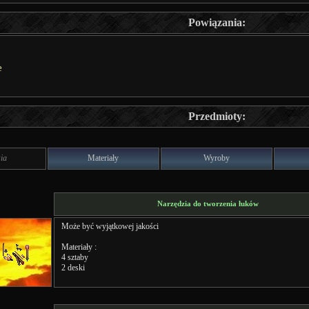
Powiązania:
e
Przedmioty:
ia
Materiały
Wyroby
Narzędzia do tworzenia łuków
Może być wyjątkowej jakości
Materiały :
4 sztaby
2 deski