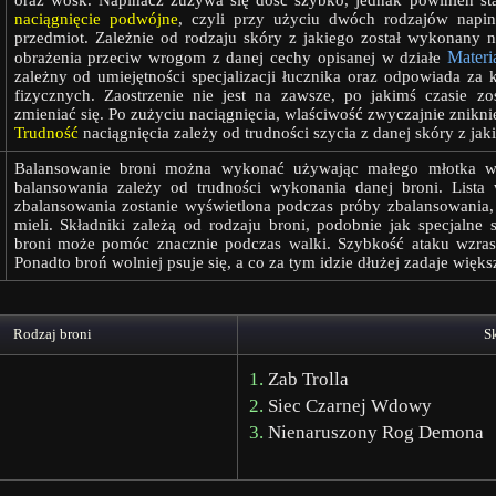
oraz wosk. Napinacz zużywa się dość szybko, jednak powinien star
naciągnięcie podwójne
, czyli przy użyciu dwóch rodzajów napin
przedmiot. Zależnie od rodzaju skóry z jakiego został wykonany 
Materi
obrażenia przeciw wrogom z danej cechy opisanej w działe
zależny od umiejętności specjalizacji łucznika oraz odpowiada z
fizycznych. Zaostrzenie nie jest na zawsze, po jakimś czasie zo
zmieniać się. Po zużyciu naciągnięcia, wlaściwość zwyczajnie zni
Trudność
naciągnięcia zależy od trudności szycia z danej skóry z jak
Balansowanie broni można wykonać używając małego młotka wy
balansowania zależy od trudności wykonania danej broni. List
zbalansowania zostanie wyświetlona podczas próby zbalansowania
mieli. Składniki zależą od rodzaju broni, podobnie jak specjalne 
broni może pomóc znacznie podczas walki. Szybkość ataku wzrasta
Ponadto broń wolniej psuje się, a co za tym idzie dłużej zadaje więks
Rodzaj broni
S
1.
Zab Trolla
2.
Siec Czarnej Wdowy
3.
Nienaruszony Rog Demona