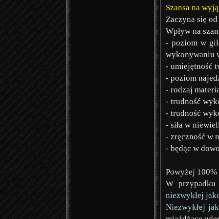
Szansa na wyją
Zaczyna się o
Wpływ na szan
- poziom w gil
wykonywaniu w
- umiejętność 
- poziom najed
- rodzaj materi
- trudność wyk
- trudność wyk
- siła w niewie
- zręczność w 
- będąc w dowo
Powyżej 100% b
W przypadku 
niezwykłej jak
Niezwykłej jak
miaźdżące uder