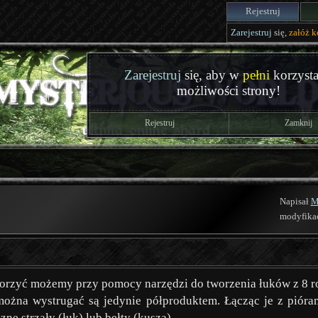
Rejestruj
Zarejestruj
się,
załóż k
Zarejestruj
się, aby w
pełni
korzysta
możliwości strony!
Rejestruj
Zamknij
Napisał
M
modyfika
worzyć możemy przy pomocy narzędzi do tworzenia łuków z 8 r
 można wystrugać są jedynie półproduktem. Łącząc je z pióra
ne strzały (łuk) lub bełty (kusza).