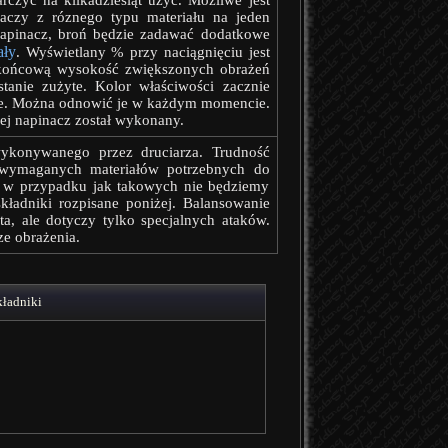
czyć na kilkadziesiąt użyć. Możliwe jest
aczy z róznego typu materiału na jeden
napinacz, broń będzie zadawać dodatkowe
ały
. Wyświetlany % przy naciągnięciu jest
a końcową wysokość zwiększonych obrażeń
stanie zużyte. Kolor właściwości zacznie
knie. Można odnowić je w każdym momencie.
iej napinacz został wykonany.
konywanego przez druciarza. Trudność
a wymaganych materiałów potrzebnych do
, w przypadku jak takowych nie będziemy
składniki rozpisane poniżej. Balansowanie
, ale dotyczy tylko specjalnych ataków.
ze obrażenia.
kładniki