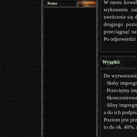
W menu kowals
Różne
wykonaniu za
zwrócenie się 
drugiego pozi
przeciągnąć na
Po odpowiedzi 
Wyjątki:
Do wytwarzania
-
Słaby impregn
-
Przeciętny im
-
Skoncentrowa
-
Silny impregn
a do ich podpi
Poziom jest pr
to do ok. 40%,