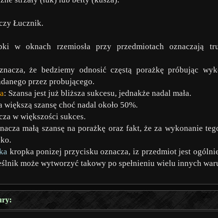
czy Łucznik.
pki w oknach rzemiosła przy przedmiotach oznaczają tr
oznacza, że bedziemy odnosić częstą porażkę próbując wy
adanego przez probującego.
a
: Szansa jest już bliższa sukcesu, jednakże nadal mała.
a większą szansę choć nadal około 50%.
cza w większości sukces.
znacza małą szansę na porażkę oraz fakt, że za wykonanie teg
bko.
ka
kropka ponizej przycisku oznacza, iz przedmiot jest ogól
eślnik może wytworzyć takowy po spełnieniu wielu innych wa
ury: