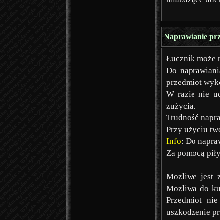
Naprawianie pr
Łucznik może n
Do naprawiania
przedmiot wyk
W razie nie u
zużycia.
Trudność napraw
Przy użyciu tw
Info
: Do napra
Za pomocą piły
Mozliwe jest 
Mozliwa do kup
Przedmiot nie
uszkodzenie pr