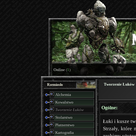
Online
(
1
):
Tworzenie Łuków
Rzemiosło
Alchemia
Kowalstwo
Ogólne:
Tworzenie Łuków
Stolarstwo
Łuki i kusze t
Płatnerstwo
Strzały, które
Kartografia
zrobimy użytecz