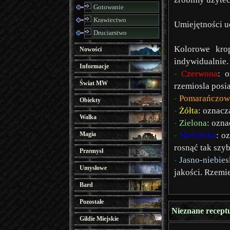
Gotowanie
Krawiectwo
Umiejętności u
Druciarstwo
Kolorowe kro
Nowości
indywidualnie.
Informacje
-
Czerwona
: 
Świat MW
rzemiosla posi
-
Pomarańczow
Obiekty
-
Żółta
: oznacz
Walka
-
Zielona
: ozna
Magia
-
Niebieska
: o
rosnąć tak szy
Przemysł
-
Jasno-niebies
Umysłowe
jakości. Rzemi
Bard
Pozostałe
Nieznane recept
Gildie Miejskie