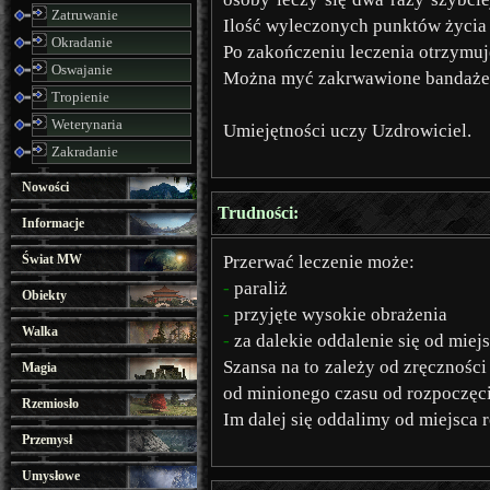
Zatruwanie
Ilość wyleczonych punktów życia z
Okradanie
Po zakończeniu leczenia otrzymu
Oswajanie
Można myć zakrwawione bandaże 
Tropienie
Weterynaria
Umiejętności uczy Uzdrowiciel.
Zakradanie
Nowości
Trudności:
Informacje
Świat MW
Przerwać leczenie może:
-
paraliż
Obiekty
-
przyjęte wysokie obrażenia
Walka
-
za dalekie oddalenie się od miej
Szansa na to zależy od zręczności 
Magia
od minionego czasu od rozpoczęci
Rzemiosło
Im dalej się oddalimy od miejsca 
Przemysł
Umysłowe