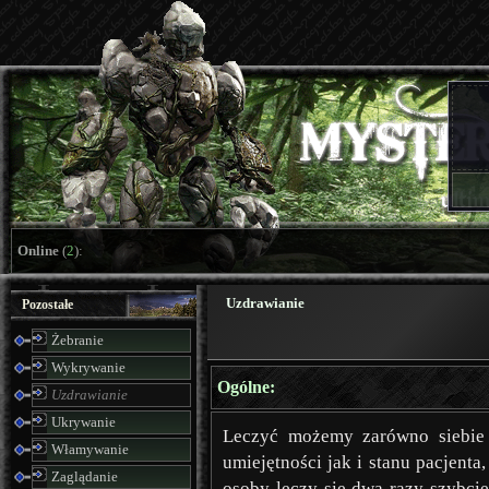
Online
(
2
):
Uzdrawianie
Pozostałe
Żebranie
Wykrywanie
Ogólne:
Uzdrawianie
Ukrywanie
Leczyć możemy zarówno siebie 
Włamywanie
umiejętności jak i stanu pacjenta
Zaglądanie
osoby leczy się dwa razy szybcie