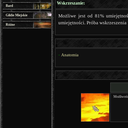
Wskrzeszanie:
Bard
Gildie Miejskie
Możliwe jest od 81% umiejętnoś
umiejętności. Próba wskrzeszenia
Różne
-
Anatomia
Możliwość