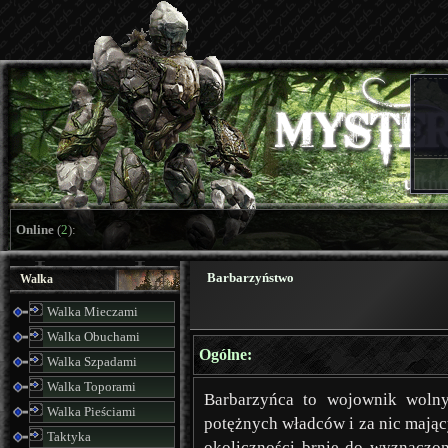
Online
(
2
):
Barbarzyństwo
Walka
Walka Mieczami
Walka Obuchami
Ogólne:
Walka Szpadami
Walka Toporami
Barbarzyńca to wojownik wolny,
Walka Pieściami
potężnych władców i za nic mający
Taktyka
okoliczności brnie do wyznaczon