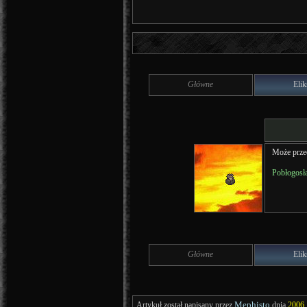
Główne
Elik
Może przec
Pobłogosł
Główne
Elik
Mephisto
Artykuł został napisany przez
dnia
2006,