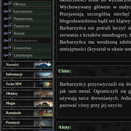
Obrona
Wychowywany głównie w małych 
Łucznictwo
Przejawiają szczególną niech
Paladynizm
błogosławieństwa bądź też klątwy 
Fanatyzm
Barbarzyńca nie potrafi leczyć 
Kensai
zerwania z krzaków mandragory, 
Barbarzyństwo
Barbarzyńca ma wrodzoną zdolno
Łowiectwo
umiejętności (kryształ w oknie um
Likantropia
Nowości
Ubiór:
Informacje
Barbarzyńcy przyzwyczaili się do
Świat MW
jak sam metal. Ograniczyli się
Obiekty
używają tarcz drewnianych. Jedn
Magia
parować ciosy przy jej uzyciu.
Rzemiosło
Przemysł
Atuty: