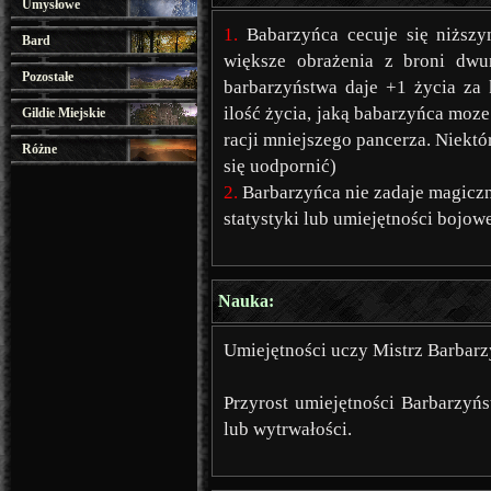
Umysłowe
1.
Babarzyńca cecuje się niższy
Bard
większe obrażenia z broni dwur
Pozostałe
barbarzyństwa daje +1 życia za
ilość życia, jaką babarzyńca moze
Gildie Miejskie
racji mniejszego pancerza. Niektó
Różne
się uodpornić)
2.
Barbarzyńca nie zadaje magiczn
statystyki lub umiejętności bojo
Nauka:
Umiejętności uczy Mistrz Barbarz
Przyrost umiejętności Barbarzyń
lub wytrwałości.