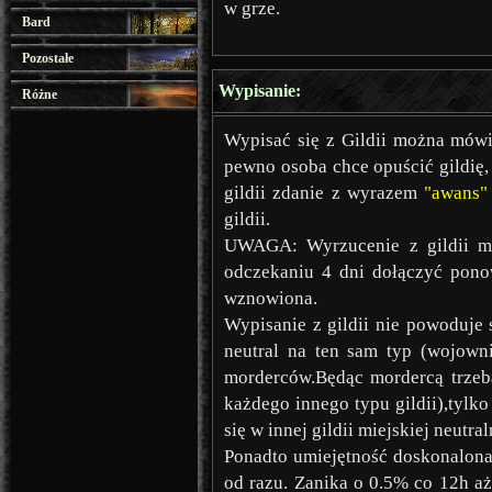
w grze.
Bard
Pozostałe
Wypisanie:
Różne
Wypisać się z Gildii można mów
pewno osoba chce opuścić gildię,
gildii zdanie z wyrazem
"awans"
gildii.
UWAGA: Wyrzucenie z gildii mia
odczekaniu 4 dni dołączyć ponown
wznowiona.
Wypisanie z gildii nie powoduje
neutral na ten sam typ (wojowni
morderców.Będąc mordercą trzeba
każdego innego typu gildii),tyl
się w innej gildii miejskiej neutra
Ponadto umiejętność doskonalona
od razu. Zanika o 0.5% co 12h aż