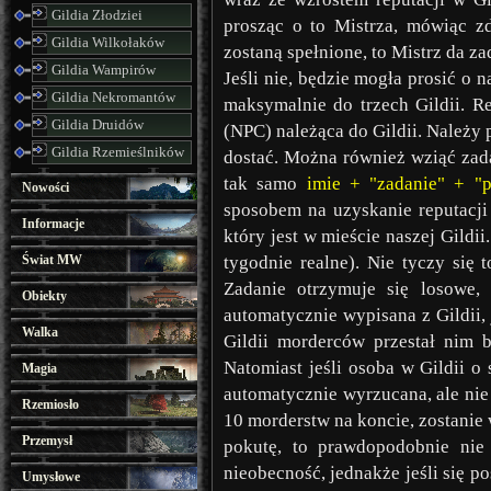
Gildia Złodziei
prosząc o to Mistrza, mówiąc 
Gildia Wilkołaków
zostaną spełnione, to Mistrz da za
Gildia Wampirów
Jeśli nie, będzie mogła prosić o 
Gildia Nekromantów
maksymalnie do trzech Gildii. 
Gildia Druidów
(NPC) należąca do Gildii. Należy
Gildia Rzemieślników
dostać. Można również wziąć zad
tak samo
imie + "zadanie" + "
Nowości
sposobem na uzyskanie reputacj
Informacje
który jest w mieście naszej Gildii
Świat MW
tygodnie realne). Nie tyczy się 
Zadanie otrzymuje się losowe,
Obiekty
automatycznie wypisana z Gildii, 
Walka
Gildii morderców przestał nim 
Natomiast jeśli osoba w Gildii o
Magia
automatycznie wyrzucana, ale nie 
Rzemiosło
10 morderstw na koncie, zostanie 
Przemysł
pokutę, to prawdopodobnie nie 
nieobecność, jednakże jeśli się po
Umysłowe