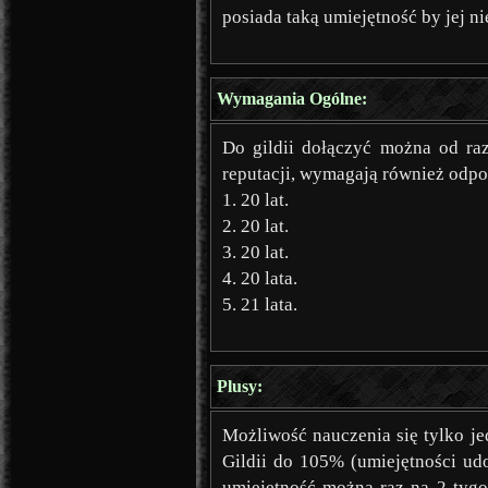
posiada taką umiejętność by jej nie
Wymagania Ogólne:
Do gildii dołączyć można od raz
reputacji, wymagają również odp
1. 20 lat.
2. 20 lat.
3. 20 lat.
4. 20 lata.
5. 21 lata.
Plusy:
Możliwość nauczenia się tylko je
Gildii do 105% (umiejętności u
umiejętność można raz na 2 tygo