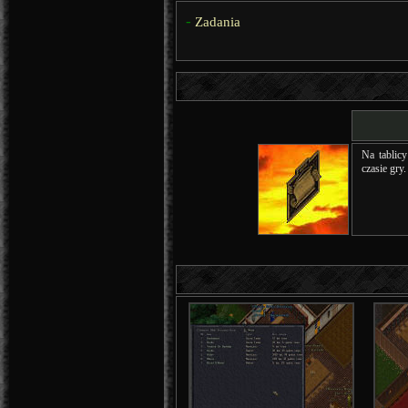
-
Zadania
Na tablicy
czasie gry.