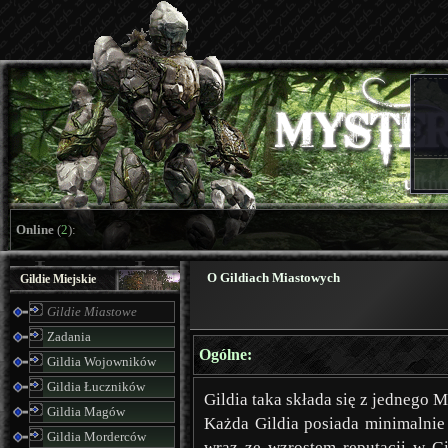
Online
(
2
):
O Gildiach Miastowych
Gildie Miejskie
Gildie Miastowe
Zadania
Ogólne:
Gildia Wojowników
Gildia Łuczników
Gildia taka składa się z jednego M
Gildia Magów
Każda Gildia posiada minimalnie
Gildia Morderców
wraz ze wzrostem reputacji w Gi