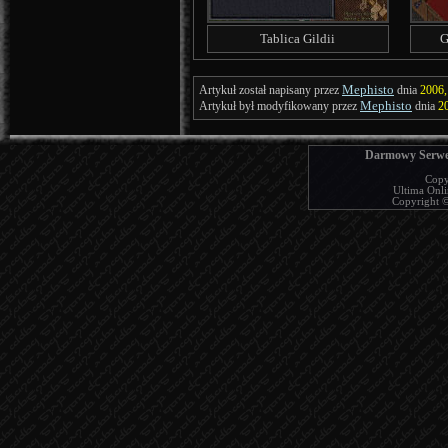
Tablica Gildii
G
Mephisto
Artykuł został napisany przez
dnia
2006,
Mephisto
Artykuł był modyfikowany przez
dnia
20
Darmowy Serwer
Copy
Ultima Onlin
Copyright © 