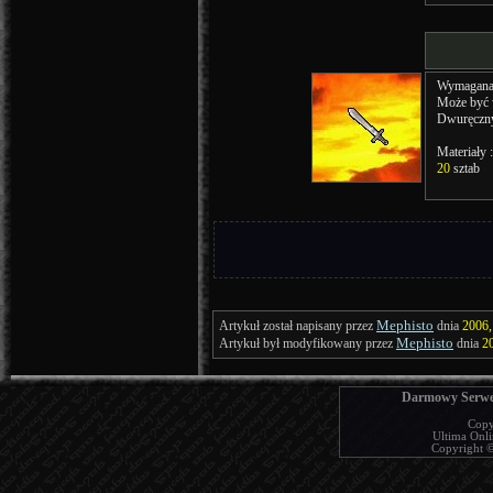
Wymagana 
Może być
Dwuręczn
Materiały :
20
sztab
Mephisto
Artykuł został napisany przez
dnia
2006,
Mephisto
Artykuł był modyfikowany przez
dnia
20
Darmowy Serwer
Copy
Ultima Onlin
Copyright © 