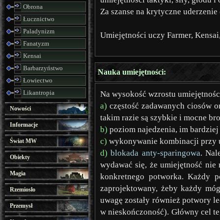
Obrona
Za szanse na krytyczne uderzenie 
Łucznictwo
Paladynizm
Umiejętności uczy Farmer, Kensai, 
Fanatyzm
Kensai
Barbarzyństwo
Nauka umiejętności:
Łowiectwo
Likantropia
Na wysokość wzrostu umiejętnośc
a)
częstość zadawanych ciosów ora
Nowości
takim razie są szybkie i mocne br
Informacje
b)
poziom najedzenia, im bardziej 
c)
wykonywanie kombinacji przy u
Świat MW
d)
blokada anty-sparingowa
. Nal
Obiekty
wydawać się, że umiejętność nie 
Magia
konkretnego potworka. Każdy po
zaprojektowany, żeby każdy mógł
Rzemiosło
uwagę zostały również potwory lecz
Przemysł
w nieskończoność). Główny cel te