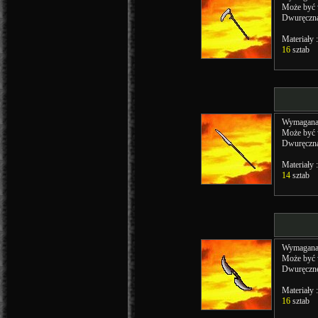
Może być
Dwuręczn
Materiały :
16
sztab
Wymagana 
Może być
Dwuręczn
Materiały :
14
sztab
Wymagana 
Może być
Dwuręczne
Materiały :
16
sztab