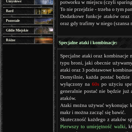
Umysłowe
potworku w miejscu (czyli sparing
To nie przejdzie - trzeba o tym pa
Bard
Dodatkowe funkcje ataków oraz k
Pozostałe
oraz gdy trafimy w niego (szansa n
Gildie Miejskie
Różne
Specjalne ataki i kombinacje:
Specjalne ataki oraz kombinacj
typu broni, jaki obecnie używamy
ataki oraz 3 podstawowe kombinac
Domyślnie, każda postać będzie 
wyłączony na
60s
po użyciu spec
generalnie postać nie będzie ju
ataków.
Ataki można używać wykonując
makr i można zacząć się bawić.
Skuteczność każdego z ataków sp
Pierwszy to umiejętność walki
, 